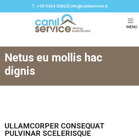
T. +39 0424 30822| info@canilservice.it
MENU
Netus eu mollis hac
dignis
ULLAMCORPER CONSEQUAT
PULVINAR SCELERISQUE