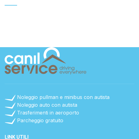
POTENTI PARTURIENT PARTURIE
ACCESSORIES
Noleggio pullman e minibus con autista
Noleggio auto con autista
Trasferimenti in aeroporto
Parcheggio gratuito
LINK UTILI