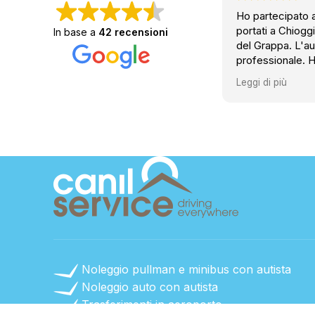
Ho partecipato a
portati a Chiog
In base a
42 recensioni
del Grappa. L'au
professionale. H
esigenza. Il pul
Leggi di più
comodo. Posso so
Noleggio pullman e minibus con autista
Noleggio auto con autista
Trasferimenti in aeroporto