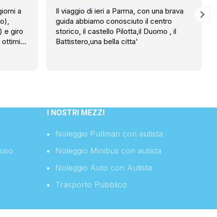
iorni a
Il viaggio di ieri a Parma, con una brava
o),
guida abbiamo conosciuto il centro
) e giro
storico, il castello Pilotta,il Duomo , il
 ottimi
Battistero,una bella citta'
mpagnia,
utto.
gi
n
 per
I NOSTRI MEZZI
Noleggio Pullman con autista
’uso
Noleggio Minibus con autista
Noleggio Auto con Autista
Trasporto Pubblico