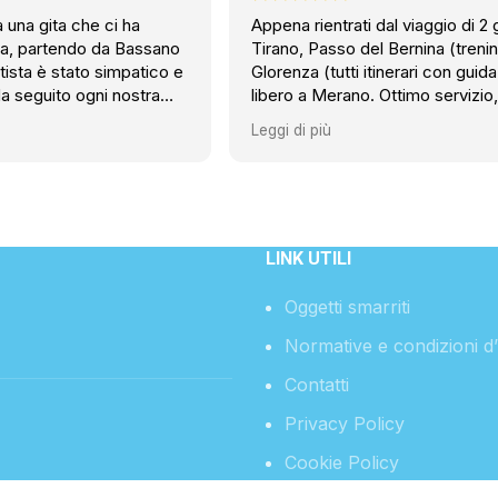
 una gita che ci ha
Appena rientrati dal viaggio di 2 g
gia, partendo da Bassano
Tirano, Passo del Bernina (trenin
tista è stato simpatico e
Glorenza (tutti itinerari con guida
a seguito ogni nostra
libero a Merano. Ottimo servizio,
mann era pulito e
(e abbondanti) pasti, ottima co
Leggi di più
lo consigliarlo a tutti!!
Angelo l'autista e Melissa
l'accompagnatrice eccellenti in t
Prima esperienza con Canil Viag
eccezionale. Io e mia moglie no
vediamo l'ora di tornare con voi
un'altra gita. Un vero piacere.
LINK UTILI
Oggetti smarriti
Normative e condizioni d
Contatti
Privacy Policy
Cookie Policy